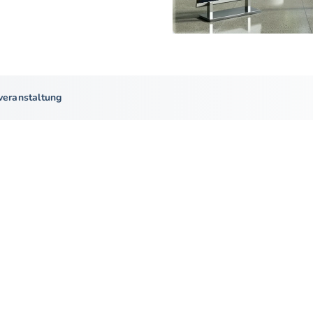
veranstaltung
1
Vorstellung unse
In Kooperation mit lokale
Bürger*innen herzlich bei
Dabei gehen wir auf die a
Energien in der Gemeinde
Bürger*innen um gemeinsa