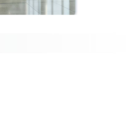
res Angebotes
n Ansprechpartner*innen heißen wir alle 
 unseren Solar-Info-Abenden willkommen. 
ktuelle Situation des Ausbaus erneuerbarer 
 ein und motivieren zum Engagement der 
m den Klimaschutz voranzutreiben.