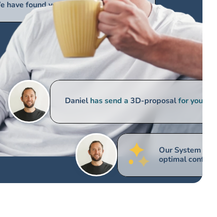
 have found your ROI optimal solution
 have found your ROI optimal solution
Daniel
 has send a 
3D-proposal
 for your So
Our System has 
optimal configu