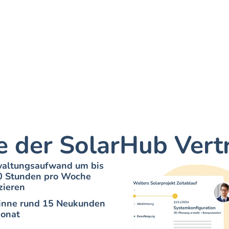
le der SolarHub Vert
altungsaufwand um bis 
0 Stunden pro Woche 
zieren
nne rund 15 Neukunden 
onat