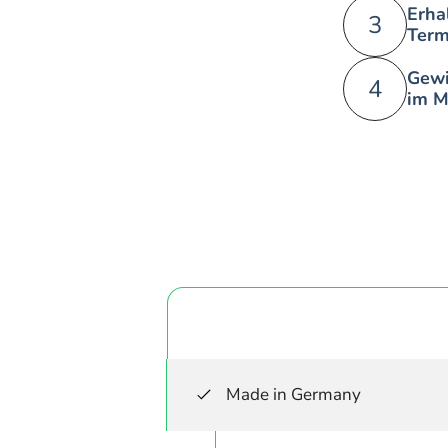
Erha
3
Term
Gewi
4
im M
Made in Germany