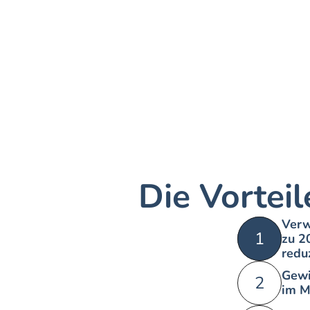
Die Vortei
Verw
1
zu 2
redu
Gewi
2
im M