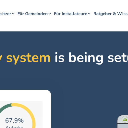
sitzer
Für Gemeinden
Für Installateure
Ratgeber & Wiss
 system 
is being se