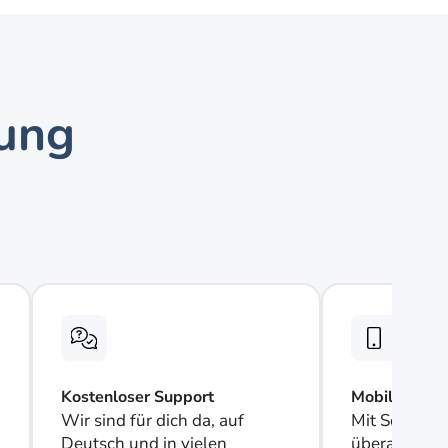
ung 
Kostenloser Support
Mobile App
Wir sind für dich da, auf 
Mit SolarHub
Deutsch und in vielen 
überall aus, z