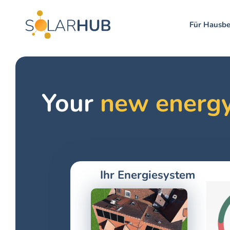
Für Hausbe
Your 
new energy
Ihr Energiesystem