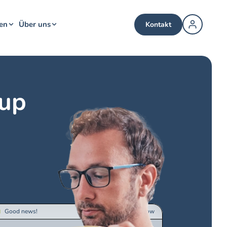
en
Über uns
Kontakt
tup
Good news!
now