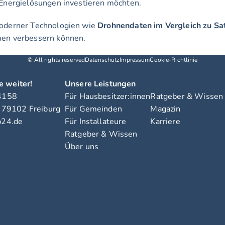
e Energielösungen investieren möchten.
moderner Technologien wie 
Drohnendaten im Vergleich zu Sat
men verbessern können.
© All rights reserved
Datenschutz
Impressum
Cookie-Richtlinie
e weiter!
Unsere Leistungen
4158
Für Hausbesitzer:innen
Ratgeber & Wissen
, 79102 Freiburg
Für Gemeinden
Magazin
b24.de
Für Installateure
Karriere
Ratgeber & Wissen
Über uns