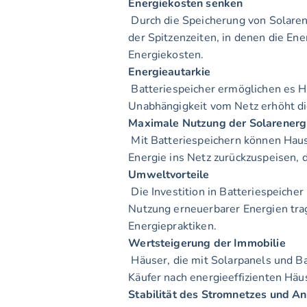
Energiekosten senken
 Durch die Speicherung von Solarenergie können Hausbesitzer ihre Abhängigkeit von Netzstrom reduzieren, insbesondere während 
der Spitzenzeiten, in denen die En
Energiekosten.
Energieautarkie
 Batteriespeicher ermöglichen es Hausbesitzern, energieautark zu werden, indem sie ihre eigene erzeugte Solarenergie nutzen. Diese 
Unabhängigkeit vom Netz erhöht die 
Maximale Nutzung der Solarenerg
 Mit Batteriespeichern können Hausbesitzer mehr von der Solarenergie nutzen, die ihre PV-Systeme erzeugen. Anstatt überschüssige 
Energie ins Netz zurückzuspeisen, d
Umweltvorteile
 Die Investition in Batteriespeicher unterstützt den Übergang zu umweltfreundlichen Energielösungen. Durch die Optimierung der 
Nutzung erneuerbarer Energien trag
Energiepraktiken.
Wertsteigerung der Immobilie
 Häuser, die mit Solarpanels und Batteriespeichersystemen ausgestattet sind, können eine Wertsteigerung erfahren. Da immer mehr 
Käufer nach energieeffizienten Häu
Stabilität des Stromnetzes und An