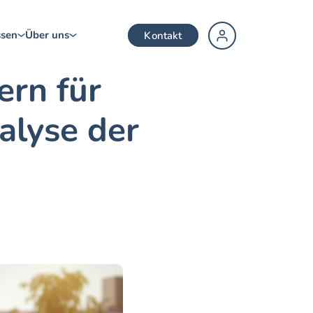
ssen
Ü
ber uns
Kontakt
rn für 
↗
Hausbesitzer
lyse der 
↗
Gemeinde
↗
Installateur