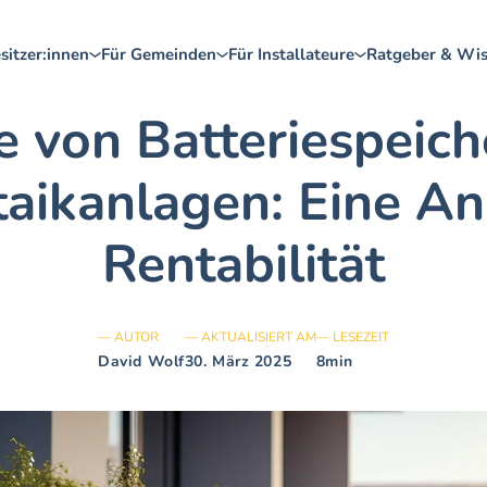
sitzer:innen
Für Gemeinden
Für Installateure
Ratgeber & Wi
e von Batteriespeiche
aikanlagen: Eine Ana
Rentabilität
— AUTOR
— AKTUALISIERT AM
— LESEZEIT
David Wolf
30. März 2025
8min