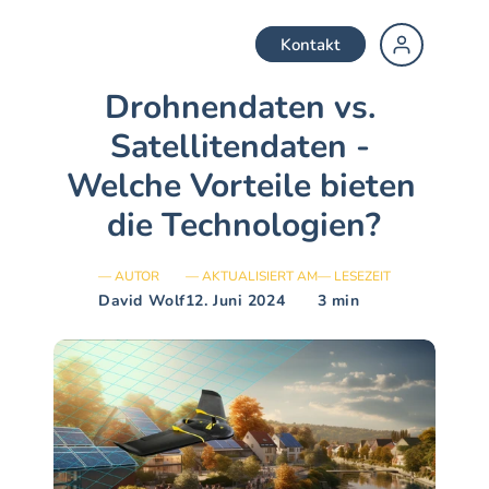
Kontakt
Drohnendaten vs. 
↗
Hausbesitzer
Satellitendaten - 
↗
Gemeinde
Welche Vorteile bieten 
die Technologien?
↗
Installateur
— AUTOR
— AKTUALISIERT AM
— LESEZEIT
David Wolf
12. Juni 2024
3 min