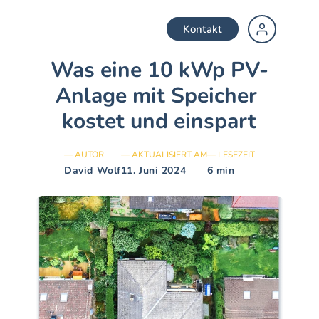
Kontakt
Was eine 10 kWp PV-
↗
Hausbesitzer
Anlage mit Speicher 
↗
Gemeinde
kostet und einspart
↗
Installateur
— AUTOR
— AKTUALISIERT AM
— LESEZEIT
David Wolf
11. Juni 2024
6 min